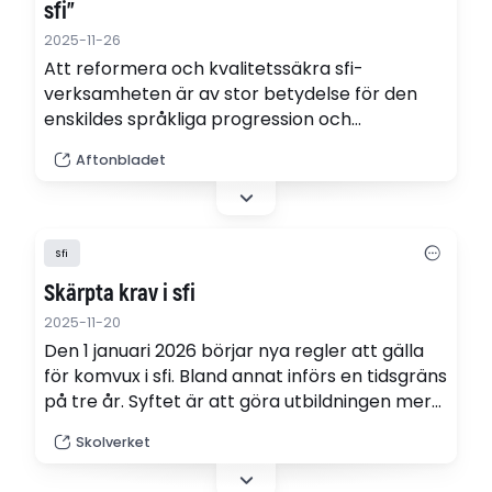
sfi”
2025-11-26
Att reformera och kvalitetssäkra sfi-
verksamheten är av stor betydelse för den
enskildes språkliga progression och
integrationsresa in i det svenska samhället,
Aftonbladet
skriver socialdemokraterna Lawen Redar,
integrationspolitisk talesperson och Anders
Ygeman, utbildningspolitisk talesperson.
Sfi
Skärpta krav i sfi
2025-11-20
Den 1 januari 2026 börjar nya regler att gälla
för komvux i sfi. Bland annat införs en tidsgräns
på tre år. Syftet är att göra utbildningen mer
sammanhållen och effektiv.
Skolverket