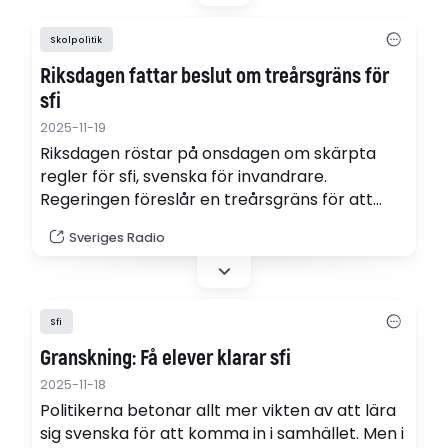
Skolpolitik
Riksdagen fattar beslut om treårsgräns för
sfi
2025-11-19
Riksdagen röstar på onsdagen om skärpta
regler för sfi, svenska för invandrare.
Regeringen föreslår en treårsgräns för att
slutföra studierna. Utbildningsminister Lotta
Sveriges Radio
Edholm menar att regeln ska minska
avhoppen och hjälpa fler att lära sig svenska
snabbare.
Sfi
Granskning: Få elever klarar sfi
2025-11-18
Politikerna betonar allt mer vikten av att lära
sig svenska för att komma in i samhället. Men i