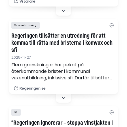
Vi Lärare
Vuxenutbildning
Regeringen tillsätter en utredning för att
komma till rätta med bristerna i komvux och
sfi
2025-11-27
Flera granskningar har pekat på
återkommande brister i kommunal
vuxenutbildning, inklusive sfi. Därför tillsätter
regeringen nu en ny utredning om tydligare
Regeringen.se
ansvar och högre kvalitet i komvux. Kontrollen
av enskilda utbildningsanordnare i komvux ska
skärpas och kommunernas ansvar för
utbildningen tydliggöras.
Sfi
”Regeringen ignorerar – stoppa vinstjakten i