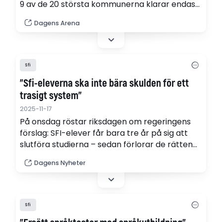
9 av de 20 största kommunerna klarar endast
hälften eller färre sfi-utbildningen. Det visar
Dagens Arena
Dagens Arenas granskning.
Sfi
”Sfi-eleverna ska inte bära skulden för ett
trasigt system”
2025-11-17
På onsdag röstar riksdagen om regeringens
förslag: SFI-elever får bara tre år på sig att
slutföra studierna – sedan förlorar de rätten
till utbildning. Förslaget kan få förödande
Dagens Nyheter
konsekvenser för många och riskera deras
etablering. De verkliga utmaningarna finns i
otydliga regleringar och resursbrist, inte hos
eleverna, skriver Lillemor Malmbo, sfi-lärare.
Sfi