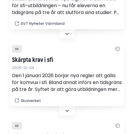
för sfi-utbildningen – nu får eleverna en
tidsgräns på tre år att slutföra sina studier. På
sfi i Arvika så ser man både för- och nackdelar
SVT Nyheter Värmland
med det nya kravet.
Sfi
Skärpta krav i sfi
2025-12-04
Den 1 januari 2026 börjar nya regler att gälla
för komvux i sfi. Bland annat införs en tidsgräns
på tre år. Syftet är att göra utbildningen mer
sammanhållen och effektiv. Här kan du läsa
Skolverket
mer om förändringarn
Sfi