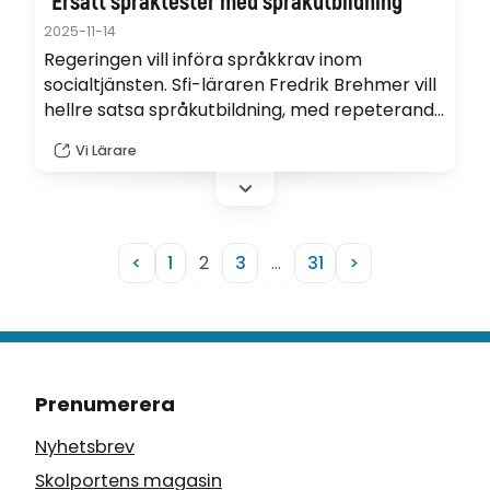
”Ersätt språktester med språkutbildning”
2025-11-14
Regeringen vill införa språkkrav inom
socialtjänsten. Sfi-läraren Fredrik Brehmer vill
hellre satsa språkutbildning, med repeterande
och riktade språkkurser inom sfi. ”Låt lärarna
Vi Lärare
arbeta i frihet under ansvar, skriver han.
<
1
2
3
…
31
>
Prenumerera
Nyhetsbrev
Skolportens magasin