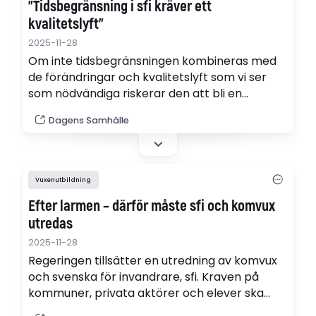
”Tidsbegränsning i sfi kräver ett
kvalitetslyft”
2025-11-28
Om inte tidsbegränsningen kombineras med
de förändringar och kvalitetslyft som vi ser
som nödvändiga riskerar den att bli en
symbolhandling, skriver debattörer från VIS.
Dagens Samhälle
Vuxenutbildning
Efter larmen – därför måste sfi och komvux
utredas
2025-11-28
Regeringen tillsätter en utredning av komvux
och svenska för invandrare, sfi. Kraven på
kommuner, privata aktörer och elever ska
skärpas.