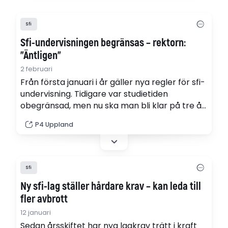
Sfi
Sfi-undervisningen begränsas – rektorn:
”Äntligen”
2 februari
Från första januari i år gäller nya regler för sfi-
undervisning. Tidigare var studietiden
obegränsad, men nu ska man bli klar på tre år.
Carolina Holm, rektor för vuxenutbildningen
P4 Uppland
och SFI undervisningen i Håbo kommun tycker
att det är ett mycket bra beslut.
Sfi
Ny sfi-lag ställer hårdare krav – kan leda till
fler avbrott
12 januari
Sedan årsskiftet har nya lagkrav trätt i kraft