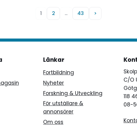
1
2
…
43
>
a
Länkar
Kon
Skol
Fortbildning
C/O 
magasin
Nyheter
Götg
Forskning & Utveckling
118 
För utställare &
08-5
annonsörer
Kont
Om oss