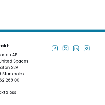
takt
porten AB
United Spaces
atan 22A
46 Stockholm
62 268 00
akta oss