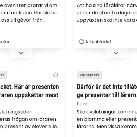
te avsnittet pratar vi om
Att ha sina föräldrar nä
r i förskolan. Hur ska vi
under de största dagarn
 oss till gåvor från
uppväxten ska inte vara
ar och barn? När blir det
fråga om bakgrund. Libe
t, kan en fin present leda
vill att alla föräldrar i la
rbehandling och varför det
kunna vara lediga under 
kolan
Aftonbladet
ant ståhej kring just
barns skolavslutning, skr
ter?
Joar Forssell (L).
der
Skolhögtider
acket: Här är presenten
Därför är det inte tillåt
raren uppskattar mest
ge presenter till lärarn
11 juni
slutningstider
Skolavslutningar kan inn
seras frågan om läraren
en blomma eller present t
en present av elever eller
lärarna. Men vissa kom
r. I Norrbotten är
säger nej till gåvor, blan