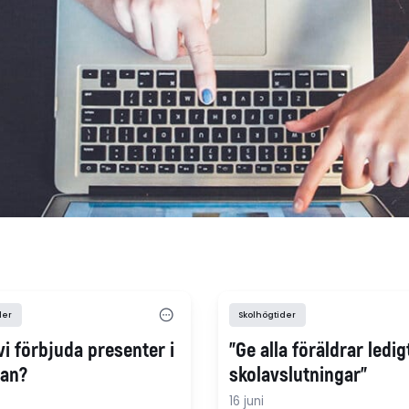
der
Skolhögtider
i förbjuda presenter i
"Ge alla föräldrar ledi
lan?
skolavslutningar"
16 juni