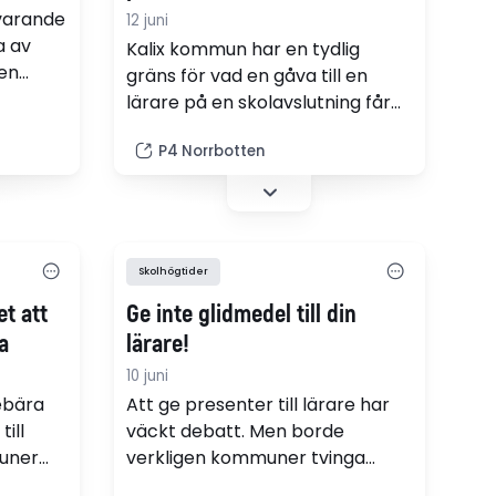
rvarande
12 juni
a av
Kalix kommun har en tydlig
 en
gräns för vad en gåva till en
ralerna
lärare på en skolavslutning får
ndet ska
kosta, högst 200
sina
P4 Norrbotten
kronor.Kommunen har som
iver
utgångspunkt att
kommunanställda och
förtroendevalda inte ska ta
emot gåvor, belöningar eller
Skolhögtider
förmåner som kan betraktas
et att
Ge inte glidmedel till din
som mutor. För en lärare så
handlar det om att en gåva inte
a
lärare!
får påverka när…
10 juni
ebära
Att ge presenter till lärare har
ill
väckt debatt. Men borde
muner
verkligen kommuner tvinga
d annat
skolorna att tacka nej?