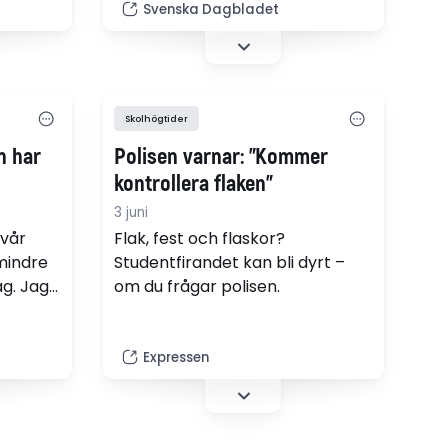
Svenska Dagbladet
ar om
derlund
 för
Hon
täller
Skolhögtider
entlig
n har
Polisen varnar: ”Kommer
höver
kontrollera flaken”
3 juni
 vår
Flak, fest och flaskor?
mindre
Studentfirandet kan bli dyrt –
ag. Jag
om du frågar polisen.
ens
es av
apa ihop
Expressen
ia