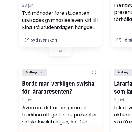
I senas
23 juni
presente
Två månader före studenten
förhålla
utvisades gymnasieeleven Kiri till
föräldr
Kina. På studentdagen hängde
orättvis
klasskamraterna en banderoll
till sä
Sydsvenskan
Förs
på studentflaket för att
blir såd
uppmärksamma händelsen.
presen
"När klassen inte är hel känns
det så fel," säger klasskamraten
Emil James.
Skolhögtider
Skolhögti
Borde man verkligen swisha
Lärarf
för lärarpresenten?
som lä
11 juni
11 juni
Även om det är en gammal
I skolav
tradition att ge lärare presenter
aktuali
vid skolavslutningen, har flera
ska få 
kommuner nu förbjudit
föräldra