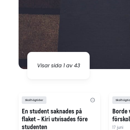
Visar sida 1 av 43
Skolhögtider
Skolhögti
En student saknades på
Borde v
flaket – Kiri utvisades före
försko
studenten
17 juni