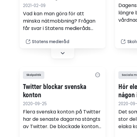
Dagens 
2021-02-09
längre 
Vad kan man göra för att
vårdna
minska nätmobbning? Frågan
det som 
får svar i Statens medieråds
nätet. A
forskningsöversikt om barns och
blir el
Statens medieråd
Skol
ungas utsatthet på nätet. "Vi
inte lä
hoppas kunna ge stöd åt
talang 
skolpersonal och andra nära
på Yout
barn-professionella som söker
mest li
användbara metoder mot
Skolpolitik
Sociala m
en dag 
nätmobbning", säger Anette
själva",
Twitter blockar svenska
Hör el
Novak, direktör för Statens
Bengtss
medieråd.
konton
någon 
2020-09-25
2020-09
Flera svenska konton på Twitter
Det som
har de senaste dagarna stängts
stor de
av Twitter. De blockade kontona
elaka 
driver alla opinion i skolfrågor.
oavsett