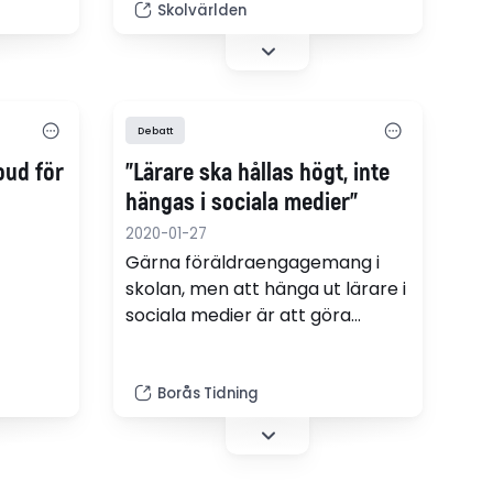
Skolvärlden
 som går
som de gjorde 1999, skriver
 i tvåan
läraren Anders Enström.
 det
er dag
framför
Debatt
 att…
bud för
"Lärare ska hållas högt, inte
hängas i sociala medier"
2020-01-27
Gärna föräldraengagemang i
skolan, men att hänga ut lärare i
sociala medier är att göra
barnen och undervisningen en
otjänst. Det skriver BT på
i
ledarplats.
Borås Tidning
rare
. Det
ten,