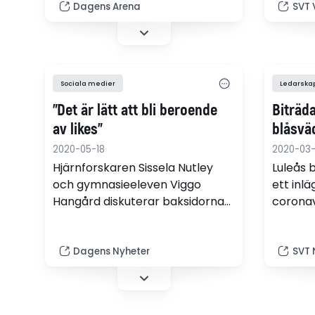
Dagens Arena
SVT 
Händelsen har fått
skillna
utbildningsministern att reagera.
i verkli
Twitter menar att det hela är
Rosén i 
ett misstag.
Sociala medier
Ledarska
”Det är lätt att bli beroende
Biträda
av likes”
blåsvä
2020-05-18
2020-03-
Hjärnforskaren Sissela Nutley
Luleås 
och gymnasieeleven Viggo
ett inlä
Hangård diskuterar baksidorna
coronav
med sociala medier.
effekti
fokus f
Sverig
Dagens Nyheter
SVT 