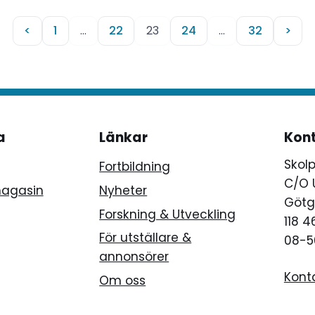
menar experten Nils Fun
<
1
…
22
23
24
…
32
>
a
Länkar
Kon
Skol
Fortbildning
C/O 
magasin
Nyheter
Götg
Forskning & Utveckling
118 
För utställare &
08-5
annonsörer
Kont
Om oss