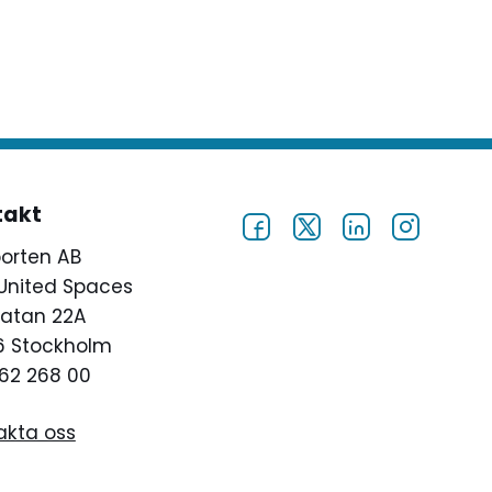
cke.
takt
porten AB
United Spaces
atan 22A
46 Stockholm
62 268 00
akta oss