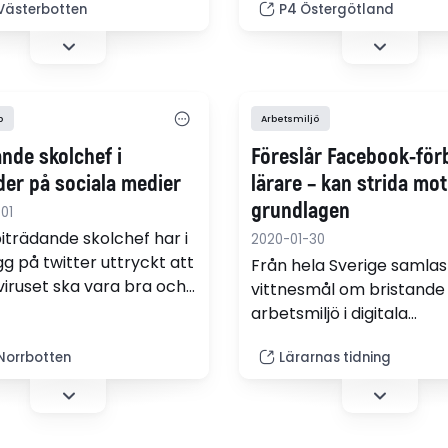
Västerbotten
P4 Östergötland
d om det är på nätet eller
skickar ut till alla elever
ga livet," säger Hjalmar
i åttan på högstadiet och
årskurs sex.
på gymnasiet. Totalt kan
röra sig om sju timmar p
som ungdomarna sitter 
p
Arbetsmiljö
en skärm. "De pratar om
nde skolchef i
Föreslår Facebook-för
der på sociala medier
lärare – kan strida mot
grundlagen
01
biträdande skolchef har i
2020-01-30
gg på twitter uttryckt att
Från hela Sverige samlas
iruset ska vara bra och
vittnesmål om bristande
vt eftersom det flyttar
arbetsmiljö i digitala
rån
diskussionsgrupper. Men 
edemokraterna.
Norrbotten
Lärarnas tidning
Ronneby vill kommunen
inskränka när och hur lä
använder sociala medier
strider mot yttrandefrihe