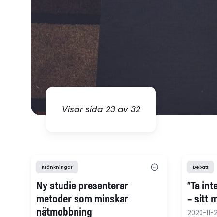
Visar sida 23 av 32
Kränkningar
Debatt
Ny studie presenterar
"Ta in
metoder som minskar
– sitt 
nätmobbning
2020-11-