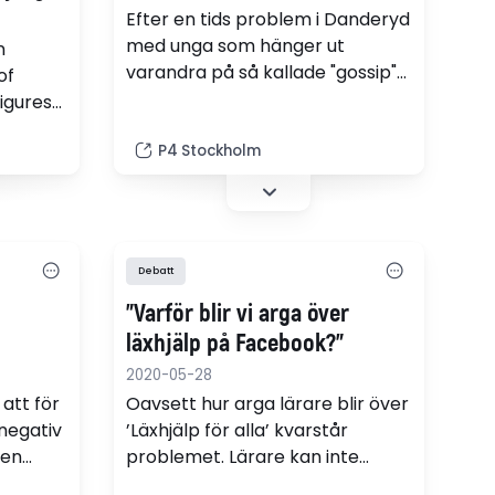
Efter en tids problem i Danderyd
med unga som hänger ut
n
varandra på så kallade "gossip"-
of
konton i sociala medier, jobbar
figures
nu kommunen för att stoppa
t the
den digitala mobbingen.
P4 Stockholm
uring
Debatt
”Varför blir vi arga över
läxhjälp på Facebook?”
2020-05-28
att för
Oavsett hur arga lärare blir över
negativ
’Läxhjälp för alla’ kvarstår
 en
problemet. Lärare kan inte
götland
designa lektioner och uppgifter