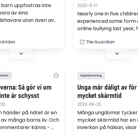
in 2019
barn uppfostras inte
2020-11-17
bara av sina
Nearly one in five childre
dshavare utan även av
experienced some form 
finns tillgängligt på
online bullying last year, 
tt sitta vid surfplattan
show, amid warnings tha
evens enda mål. De ser
världen
The Guardian
problem has worsened d
ngre fotbollsspelarnas
lockdown.
eller sångerskans insats
ube. De ser vad som ger
kes och drömmer om att
edier
Digitalisering
uppnå likesantalet
 skriver läraren Elin
everna: Så gör vi om
Unga mår dåligt av för
on.
inte är schysst
mycket skärmtid
-20
2020-08-25
 händer på nätet är en
Många ungdomar tycker 
l av många barns liv. Och
mycket skärmtid har en 
kommentarer känns -
inverkan på hälsan, visar
 plattform. "Det är ingen
enkät som Region Öster