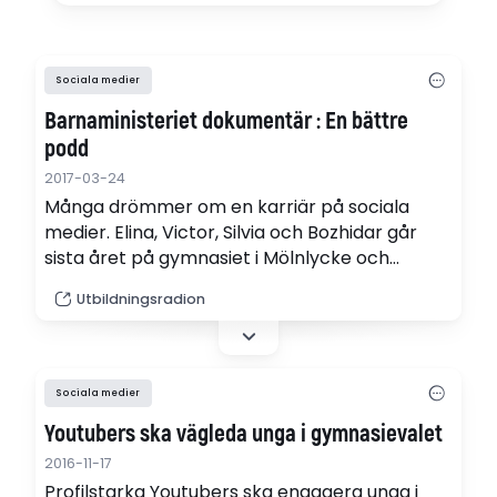
Sociala medier
Barnaministeriet dokumentär : En bättre
podd
2017-03-24
Många drömmer om en karriär på sociala
medier. Elina, Victor, Silvia och Bozhidar går
sista året på gymnasiet i Mölnlycke och
kämpar för att slå igenom med sin podcast
Utbildningsradion
som heter "En bättre podd". Det är en podd
där de ofiltrerat delar med sig av sina liv.
(webb-radio)
Sociala medier
Youtubers ska vägleda unga i gymnasievalet
2016-11-17
Profilstarka Youtubers ska engagera unga i