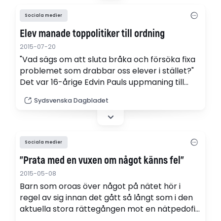
Sociala medier
Elev manade toppolitiker till ordning
2015-07-20
"Vad sägs om att sluta bråka och försöka fixa
problemet som drabbar oss elever i stället?"
Det var 16-årige Edvin Pauls uppmaning till
kommunalrådet och oppositionsrådet som
Sydsvenska Dagbladet
grälade på Twitter.
Sociala medier
"Prata med en vuxen om något känns fel"
2015-05-08
Barn som oroas över något på nätet hör i
regel av sig innan det gått så långt som i den
aktuella stora rättegången mot en nätpedofil
där ett barn från Hälsingland drabbats. Det