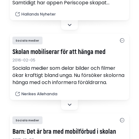
Samtidigt har appen Periscope skapat
problem på flera skolor. Det visar en
Hallands Nyheter
granskning som HN har gjort.
Sociala medier
Skolan mobiliserar för att hänga med
2016-02-05
Sociala medier som delar bilder och filmer
ökar kraftigt bland unga. Nu försöker skolorna
hänga med och informera föräldrarna.
Nerikes Allehanda
Sociala medier
Barn: Det är bra med mobilförbud i skolan