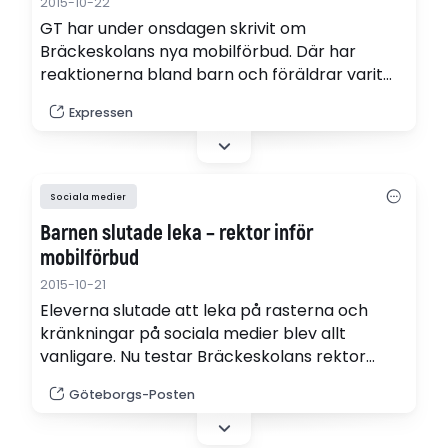
2015-10-22
GT har under onsdagen skrivit om
Bräckeskolans nya mobilförbud. Där har
reaktionerna bland barn och föräldrar varit
blandade, men mest positiva. Vilket går igen
Expressen
på Göteborgs gator. Många tycker att ett
mobilförbud i skolan är bra.
Sociala medier
Barnen slutade leka – rektor inför
mobilförbud
2015-10-21
Eleverna slutade att leka på rasterna och
kränkningar på sociala medier blev allt
vanligare. Nu testar Bräckeskolans rektor
Monika Blom att förbjuda mobiltelefoner och
Göteborgs-Posten
surfplattor under skoltid.