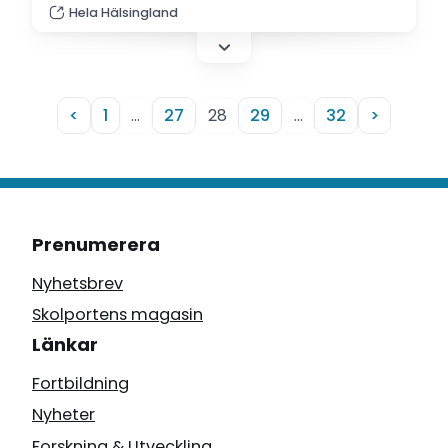
Hela Hälsingland
berättar Jonas Söderlund från Söderhamn,
kurator på Barnens rätt i samhället, Bris.
<
1
…
27
28
29
…
32
>
Prenumerera
Nyhetsbrev
Skolportens magasin
Länkar
Fortbildning
Nyheter
Forskning & Utveckling