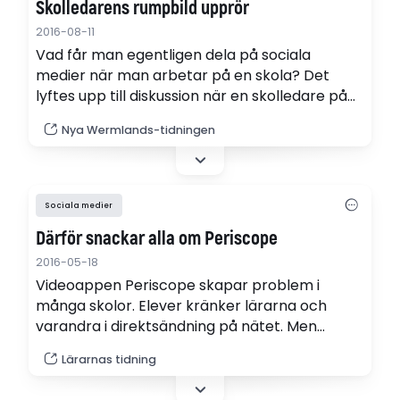
Skolledarens rumpbild upprör
2016-08-11
Vad får man egentligen dela på sociala
medier när man arbetar på en skola? Det
lyftes upp till diskussion när en skolledare på
Spångbergsgymnasiet i Filipstad delade en
Nya Wermlands-tidningen
bild på en rumpa.
Sociala medier
Därför snackar alla om Periscope
2016-05-18
Videoappen Periscope skapar problem i
många skolor. Elever kränker lärarna och
varandra i direktsändning på nätet. Men
Periscope är inte bara en fara. Appen bjuder
Lärarnas tidning
även på stora möjligheter.