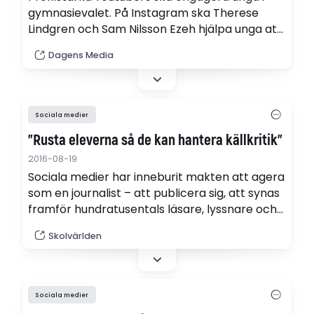
gymnasievalet. På Instagram ska Therese
Lindgren och Sam Nilsson Ezeh hjälpa unga att
göra sitt val i utbildningsdjungeln.
Dagens Media
Sociala medier
”Rusta eleverna så de kan hantera källkritik”
2016-08-19
Sociala medier har inneburit makten att agera
som en journalist – att publicera sig, att synas
framför hundratusentals läsare, lyssnare och
tittare. Skolans, lärarnas, plikt är att rusta
Skolvärlden
ungdomar så de kan hantera den makten,
skriver frilansjournalisten Jack Werner.
Sociala medier