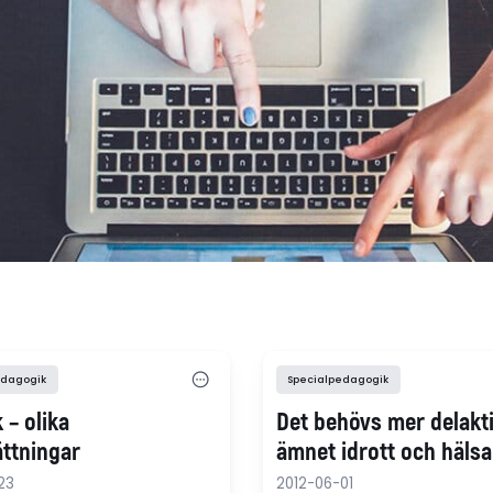
edagogik
Specialpedagogik
k – olika
Det behövs mer delakti
ättningar
ämnet idrott och hälsa
23
2012-06-01