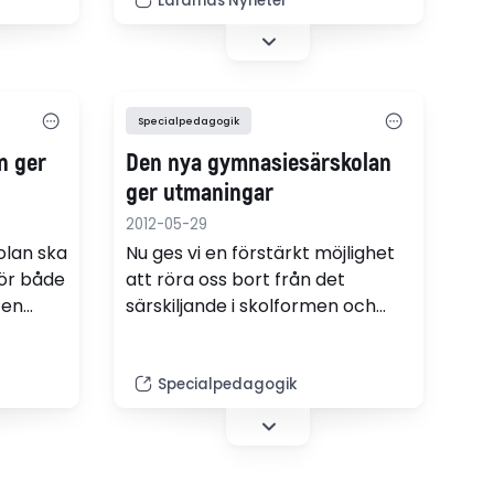
Lärarnas Nyheter
hon fick undervisning i en liten
te. Det
grupp och det ville inte
 en
föräldrarna. Skolväsendets
v
överklagandenämnd delar
föräldrarnas uppfattning och
Specialpedagogik
har nu beslutat att upphäva
n ger
Den nya gymnasiesärskolan
åtgärdsprogrammet.
ger utmaningar
2012-05-29
olan ska
Nu ges vi en förstärkt möjlighet
 för både
att röra oss bort från det
 en
särskiljande i skolformen och
ionärer
sätta fokus på elevernas behov,
allsidig
möjligheter, intressen och
om är
kunskapsutveckling. Det vi
Specialpedagogik
uppmärksammar förstärks!
skriver Ingrid Schmiterlöw,
Skolformsnämnd
Specialpedagogik, i en