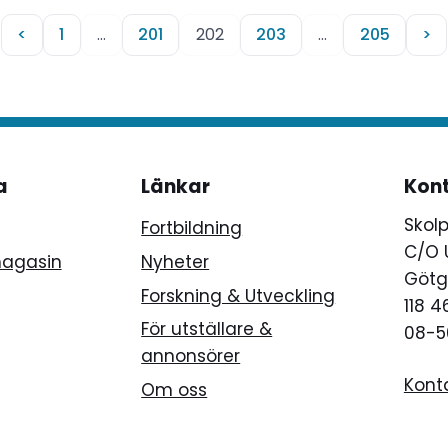
<
1
…
201
202
203
…
205
>
a
Länkar
Kon
Skol
Fortbildning
C/O 
magasin
Nyheter
Götg
Forskning & Utveckling
118 
För utställare &
08-5
annonsörer
Kont
Om oss