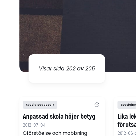
Visar sida 202 av 205
Specialpedagogik
Specialp
Anpassad skola höjer betyg
Lika le
föruts
2012-07-04
Oförståelse och mobbning
2012-06-