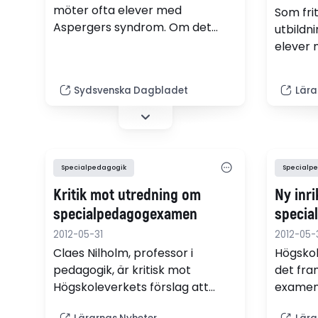
möter ofta elever med
Som fr
Aspergers syndrom. Om det
utbildn
vittnar många läsarreaktioner
elever 
på Sydsvenskans artikelserie.
kan Lil
samhäll
Sydsvenska Dagbladet
Lära
I henne
fritids
med ele
särskole
Specialpedagogik
Specialp
Kritik mot utredning om
Ny inri
specialpedagogexamen
specia
2012-05-31
2012-05-
Claes Nilholm, professor i
Högskol
pedagogik, är kritisk mot
det fra
Högskoleverkets förslag att
examen 
specialpedagogexamen
Myndigh