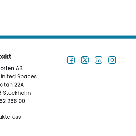
kommentar.
takt
porten AB
United Spaces
atan 22A
46 Stockholm
62 268 00
akta oss