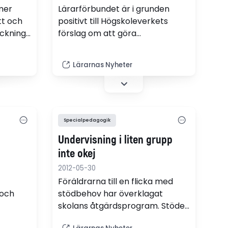
mer
Lärarförbundet är i grunden
tt och
positivt till Högskoleverkets
äckning.
förslag om att göra
känsla
specialpedagogutbildningen till
Det
en inriktning inom
Lärarnas Nyheter
n i en
speciallärarutbildningen.
nder
s av
vare
Specialpedagogik
Undervisning i liten grupp
inte okej
2012-05-30
Föräldrarna till en flicka med
och
stödbehov har överklagat
skolans åtgärdsprogram. Stödet
ed
verkade i praktiken innebära att