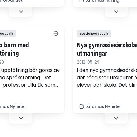
rförbundet
Lärarnas tidning
tas bort, men att det
inriktning mot
 införs en ny gren inom
specialpedagogiskt arbe
ngen för speciallärare.
föreslår Högskoleverket i
utredning om behovet a
specialpedagoger.
edagogik
Specialpedagogik
pp barn med
Nya gymnasiesärskola
törning
utmaningar
29
2012-05-29
 uppföljning bör göras av
I den nya gymnasiesärsk
d språkstörning. Det
det råda stor flexibilitet
 professor Ulla Ek, som
elever och skola. Det blir
t upp 23 barn tio år efter
utmaning för särsyvfunkt
ar gått i språkförskola.
att erbjuda en saklig och 
information om de val s
rnas Nyheter
Lärarnas Nyheter
möjliga för eleven.