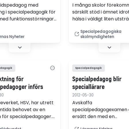
itidspedagog med
I många skolor förekom
ing i specialpedagogik för
särskilt stöd i ämnet idro
med funktionsstörningar
hälsa i väldigt liten utstr
ibeth Svedberg påverka
Och elever uttrycker en 
Specialpedagogiska
sutvecklingen på jobbet.
av brist på delaktighet. 
rnas Nyheter
skolmyndigheten
s idrottslekar dansar
berättar Skolinspektione
hemseleverna armkrok
rapport som släpptes u
verna från
maj. Den bilden bekräfta
fritids.
Specialpedagogiska
skolmyndighetens rådgi
edagogik
Specialpedagogik
Lena Hammar.
ktning för
Specialpedagog blir
lpedagoger införs
speciallärare
30
2012-05-30
everket, HSV, har utrett
Avskaffa
mtida behovet av en
specialpedagogexamen 
för specialpedagoger.
ersätt den med en
eten föreslår att denna
speciallärarutbildning m