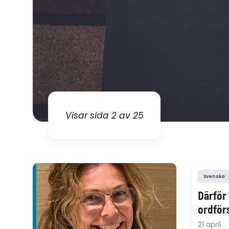
Visar sida 2 av 25
Svenska
Därför
ordför
21 april