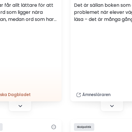
 får allt lättare för att
Det är sällan boken som 
ord som ligger nära
problemet när elever vä
an, medan ord som har
läsa – det är många gån
t eller tyskt ursprung
läsningen i sig, skriver
i svårare. Det visar en
svenskläraren Karin Herli
av hur mycket vi begriper
koleprovets orddel.
ska Dagbladet
Ämnesläraren
Skolpolitik