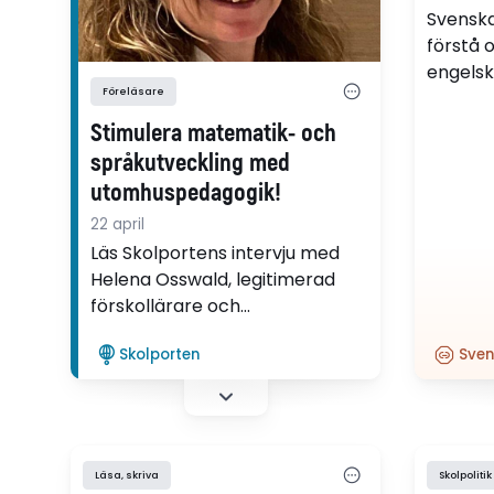
Svenskar
förstå 
engelsk
Föreläsare
inhemsk
tycks bl
Stimulera matematik- och
studie 
språkutveckling med
av högs
utomhuspedagogik!
22 april
Läs Skolportens intervju med
Helena Osswald, legitimerad
förskollärare och
grundskollärare, som leder
Skolporten
Sven
Skolportens workshop Språk,
matematik och rörelseglädje –
utomhuspedagogik i förskolan.
Läsa, skriva
Skolpolitik