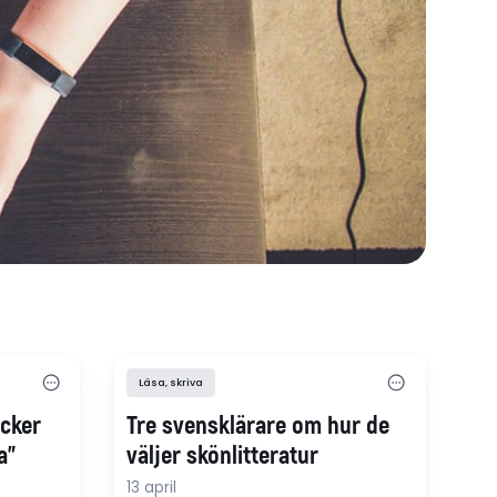
Läsa, skriva
öcker
Tre svensklärare om hur de
a"
väljer skönlitteratur
13 april