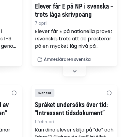
Elever får E på NP i svenska –
trots låga skrivpoäng
7 april
i
Elever får E på nationella provet
s 1–3
i svenska, trots att de presterar
g genom
på en mycket låg nivå på
et
skrivdelen. Det visar nya siffror
Ämnesläraren svenska
ner till
från Skolverket som
Ämnesläraren begärt ut.
"Märkligt att man blundar för så
viktiga saker", säger
svenskläraren Fredrik
Svenska
Sandström.
l av
Språket undersöks över tid:
en"
”Intressant tidsdokument”
1 februari
änar
Kan dina elever skilja på ”de” och