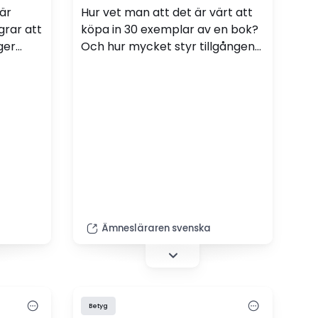
är
Hur vet man att det är värt att
grar att
köpa in 30 exemplar av en bok?
ger
Och hur mycket styr tillgången
på klassuppsättningar valet av
tz.
skönlitteratur? Vi frågade tre
svensklärare.
Ämnesläraren svenska
Betyg