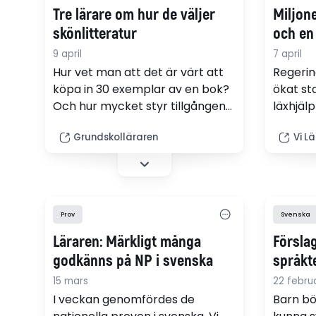
Tre lärare om hur de väljer
Miljone
skönlitteratur
och en
9 april
7 april
Hur vet man att det är värt att
Regerin
köpa in 30 exemplar av en bok?
ökat st
Och hur mycket styr tillgången
läxhjäl
på klassuppsättningar valet av
barn i 
Grundskolläraren
Vi L
skönlitteratur? Vi frågade tre
Samtidi
svensklärare.
utbildn
en käng
Prov
Svenska
Läraren: Märkligt många
Förslag
godkänns på NP i svenska
språkt
15 mars
22 februa
I veckan genomfördes de
Barn bö