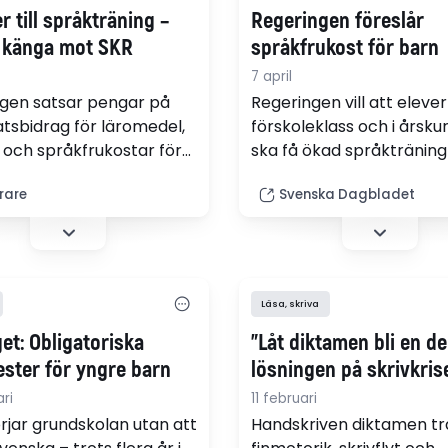
r till språkträning –
Regeringen föreslår
 känga mot SKR
språkfrukost för barn
7 april
gen satsar pengar på
Regeringen vill att elever 
atsbidrag för läromedel,
förskoleklass och i årskur
p och språkfrukostar för
ska få ökad språktränin
utsatta områden.
så kallad språkfrukost. D
ärare
Svenska Dagbladet
gt passar
föreslås också extra miljo
ingsministern på att ge
läxhjälp och böcker.
a till kommunerna.
Läsa, skriva
et: Obligatoriska
"Låt diktamen bli en de
ester för yngre barn
lösningen på skrivkris
ri
11 februari
rjar grundskolan utan att
Handskriven diktamen tr