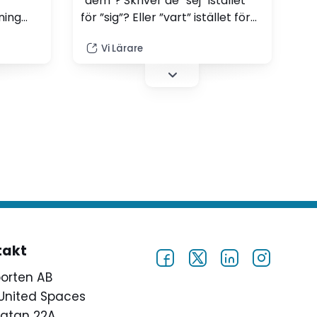
”dem”? Skriver de ”sej” istället
ning
för ”sig”? Eller ”vart” istället för
an
”var”? Språkrådet undersöker nu
Vi Lärare
pråklig
förändringarna över tid. – Det
blir ett intressant tidsdokument,
säger Lena Lind Palicki,
avdelningschef på Språkrådet.
takt
porten AB
United Spaces
atan 22A