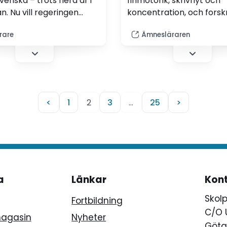
enska – trots flera år i
finmotorik, skrivflyt och
n. Nu vill regeringen
koncentration, och forsk
bligatorisk
visar att handskrivning k
ärare
Ämnesläraren
reening av de yngsta.
stärka både minne och s
bearbetning, skriver
debattörerna.
<
1
2
3
…
25
>
a
Länkar
Kon
Skol
Fortbildning
C/O 
magasin
Nyheter
Götg