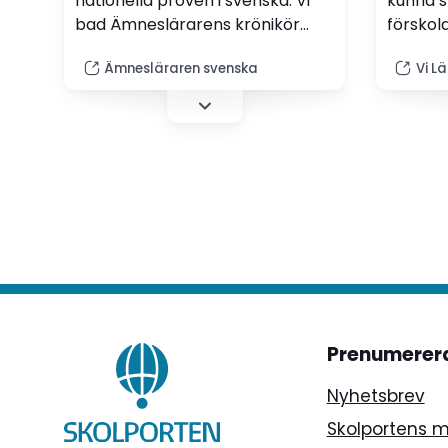
nationella proven i svenska. Vi
kunna sv
bad Ämneslärarens krönikör
förskola
Fredrik Sandström, svensklärare
införa o
Ämnesläraren svenska
Vi L
på högstadiet, dela med sig av
språksc
sina tankar om vad proven
egentligen säger om elevernas
kunskaper i ämnet.
Prenumerer
Nyhetsbrev
Skolportens 