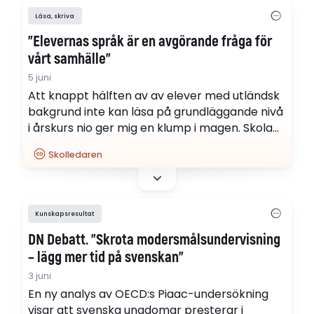
tjejkompisar i Afghanistan inte…
Läsa, skriva
”Elevernas språk är en avgörande fråga för
vårt samhälle”
5 juni
Att knappt hälften av av elever med utländsk
bakgrund inte kan läsa på grundläggande nivå
i årskurs nio ger mig en klump i magen. Skolan
måste steppa upp och inte nöja sig med
Skolledaren
mindre än att alla elever, oavsett språklig
förmåga och bakgrund, blir starka läsare,
skriver skolledaren Linnea Lindquist.
Kunskapsresultat
DN Debatt. ”Skrota modersmålsundervisning
– lägg mer tid på svenskan”
3 juni
En ny analys av OECD:s Piaac-undersökning
visar att svenska ungdomar presterar i