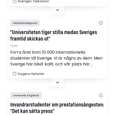
Sveriges Television
en ny chans till beviljat uppehållstillstånd. "Vi
har enats om en lösning som jag tycker är
bra", säger statsminister Ulf Kristersson (M).
Utländsk bakgrund
”Universiteten tiger stilla medan Sveriges
framtid skickas ut”
1 juni
Förra året kom 10 000 internationella
studenter till Sverige. Vi är några av dem. Men
Sverige har blivit kallt, och vår plats här
osäker. Nya striktare regler gör att fler av oss
Dagens Nyheter
riskerar att skickas ut, vilket vore en enorm
förlust för svensk forskning och
kompetensförsörjning, skriver 82 studenter vid
Karolinska institutet från världens alla…
Universitet, högskola
Invandrarstudenter om prestationsångesten:
”Det kan sätta press”