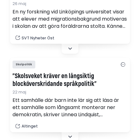
26 maj
En ny forskning vid Linköpings universitet visar
att elever med migrationsbakgrund motiveras
i skolan av att göra föräldrarna stolta. Känner
studenterna igen sig och vad säger de om
SVT Nyheter Öst
prestationsångesten?
Skolpolitik
"Skolsveket kräver en långsiktig
blocköverskridande språkpolitik"
22 maj
Ett samhälle där barn inte lär sig att läsa är
ett samhälle som långsamt monterar ner
demokratin, skriver Linnea Lindquist,
biträdande rektor, skoldebattör och krönikör.
Altinget