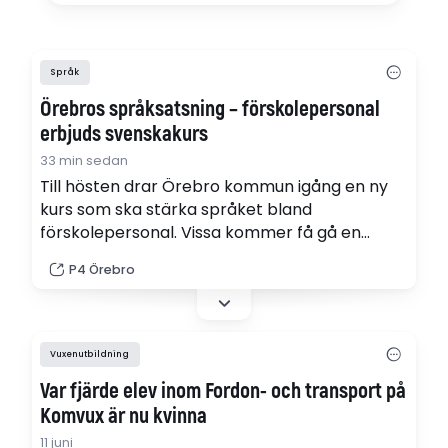
Språk
Örebros språksatsning – förskolepersonal
erbjuds svenskakurs
33 min sedan
Till hösten drar Örebro kommun igång en ny
kurs som ska stärka språket bland
förskolepersonal. Vissa kommer få gå en
svenskakurs en dag i veckan.
P4 Örebro
Verksamhetschef Åsa Svahn tycker det är en
viktig satsning.
Vuxenutbildning
Var fjärde elev inom Fordon- och transport på
Komvux är nu kvinna
11 juni