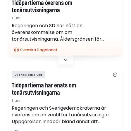
Tidöpartierna överens om
rasifieras som…
tonårsutvisningarna
1 juni
Regeringen och SD har nått en
överenskommelse om om
tonårsutvisningarna. Åldersgränsen för
tonårsutvisningar höjs till 21 år – och utvisade
Svenska Dagbladet
ungdomar får ny chans.
Utländsk bakgrund
Tidöpartierna har enats om
tonårsutvisningarna
1 juni
Regeringen och Sverigedemokraterna är
överens om en ventil för tonårsutvisningar.
Uppgörelsen innebär bland annat att
personer som redan hunnit lämna Sverige får