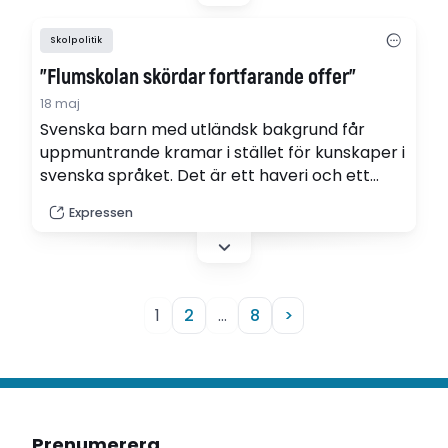
Skolpolitik
"Flumskolan skördar fortfarande offer"
18 maj
Svenska barn med utländsk bakgrund får
uppmuntrande kramar i stället för kunskaper i
svenska språket. Det är ett haveri och ett
monumentalt svek, skriver Expressen på
Expressen
ledarplats.
1
2
…
8
>
Prenumerera