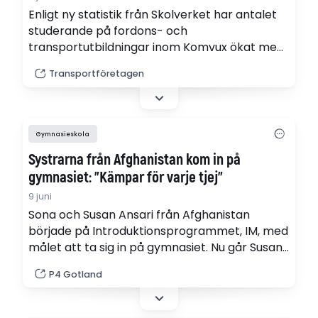
Enligt ny statistik från Skolverket har antalet
studerande på fordons- och
transportutbildningar inom Komvux ökat med
35 procent på bara två år. Samtidigt är nu var
Transportföretagen
fjärde elev kvinna.
Gymnasieskola
Systrarna från Afghanistan kom in på
gymnasiet: ”Kämpar för varje tjej”
9 juni
Sona och Susan Ansari från Afghanistan
började på Introduktionsprogrammet, IM, med
målet att ta sig in på gymnasiet. Nu går Susan
natur och Sona teknik, på Wisbygymnasiet.
P4 Gotland
Systrarna tycker att de fick att stöd de
behövde av lärarna på IM, men säger att de
också extra motiverade för att deras gamla