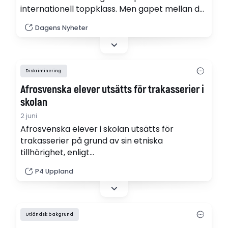
internationell toppklass. Men gapet mellan de
med svensk och utländsk bakgrund är enormt
Dagens Nyheter
– det bör bli skolpolitikens främsta fokus,
skriver Gabriel Heller Sahlgren, Institutet för
Näringslivsforskning.
Diskriminering
Afrosvenska elever utsätts för trakasserier i
skolan
2 juni
Afrosvenska elever i skolan utsätts för
trakasserier på grund av sin etniska
tillhörighet, enligt
diskrimineringsombudsmannen. Det kan vara
P4 Uppland
rasistiska glåpord eller klotter som tillåts sitta
kvar, men också allvarliga former av fysiskt
våld. Av de som anmäler diskriminering på
grund av etnisk tillhörighet i skolan är 30
Utländsk bakgrund
procent afrosvenska elever, eller elever som