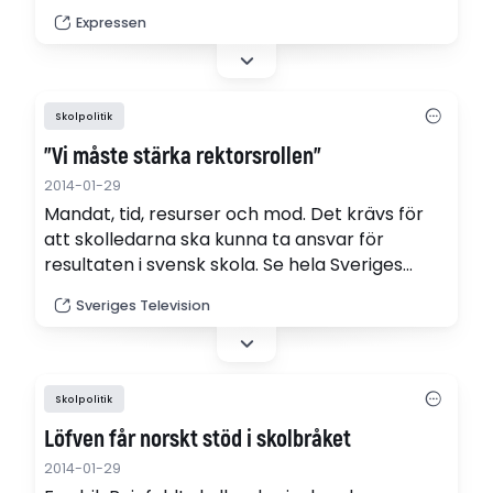
Sifoundersökning gjord på uppdrag av SVT.
Expressen
Skolpolitik
"Vi måste stärka rektorsrollen"
2014-01-29
Mandat, tid, resurser och mod. Det krävs för
att skolledarna ska kunna ta ansvar för
resultaten i svensk skola. Se hela Sveriges
Skolledarförbunds Ansvarskonferens 2014 på
Sveriges Television
SVT Forum här (webb-tv).
Skolpolitik
Löfven får norskt stöd i skolbråket
2014-01-29