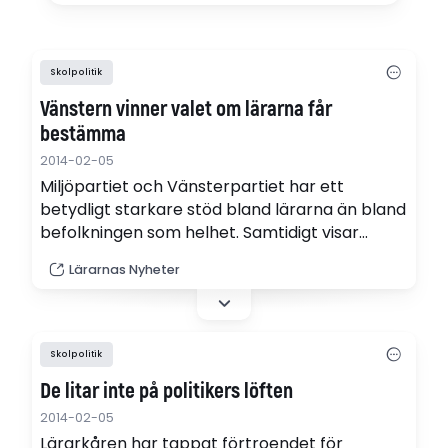
Skolpolitik
Vänstern vinner valet om lärarna får
bestämma
2014-02-05
Miljöpartiet och Vänsterpartiet har ett
betydligt starkare stöd bland lärarna än bland
befolkningen som helhet. Samtidigt visar
Orvestos nya siffror att Sverigedemokraterna
Lärarnas Nyheter
har ett lägre förtroende bland lärare än
övriga väljare.
Skolpolitik
De litar inte på politikers löften
2014-02-05
Lärarkåren har tappat förtroendet för