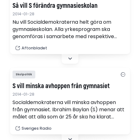
Så vill S förändra gymnasieskolan
2014-01-28
Nu vill Socialdemokraterna helt göra om
gymnasieskolan. Alla yrkesprogram ska
genomföras i samarbete med respektive
bransch och samtliga gymnasieelever ska få
Aftonbladet
estetiska ämnen som ett obligatorium.
Skolpolitik
S vill minska avhoppen från gymnasiet
2014-01-28
Socialdemokraterna vill minska avhoppen
från gymnasiet. Ibrahim Baylan (S) menar att
målet att alla som är 25 år ska ha klarat
gymnasiet, och att det är obligatoriskt, skapar
Sveriges Radio
en press på skolorna att ge eleverna mera
stöd.