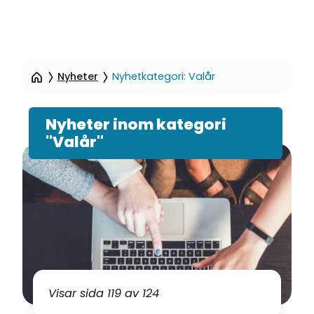
Hoppa
till
Nyheter
Nyhetkategori: Valår
sidinnehåll
Nyheter inom kategori
"Valår"
Visar sida 119 av 124