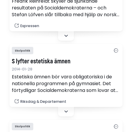
Fredrik Reinfeldt skyller de sjunkande
resultaten på Socialdemokraterna – och
Stefan Löfven slår tillbaka med hjälp av norskt
stöd. Nu lägger sig tidigare statsminister Jens
Expressen
Stoltenberg i det svenska skolbråket.
Skolpolitik
S lyfter estetiska ämnen
2014-01-28
Estetiska ämnen bör vara obligatoriska i de
nationella programmen på gymnasiet. Det
förtydligar Socialdemokraterna som lovar att
skolan ska bli en stridsfråga i riksdagsvalet.
Riksdag & Departement
Skolpolitik