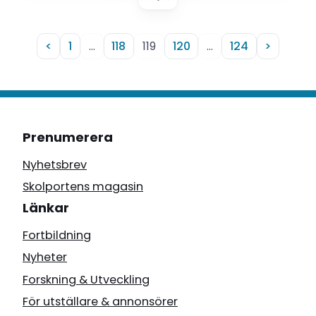
<
1
…
118
119
120
…
124
>
Prenumerera
Nyhetsbrev
Skolportens magasin
Länkar
Fortbildning
Nyheter
Forskning & Utveckling
För utställare & annonsörer