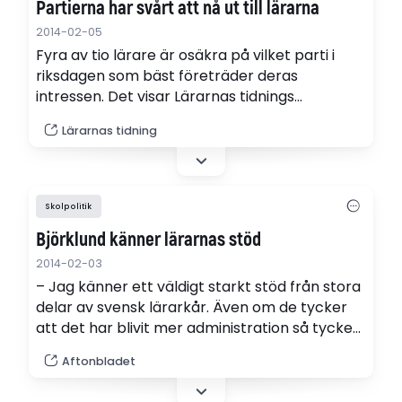
Partierna har svårt att nå ut till lärarna
2014-02-05
Fyra av tio lärare är osäkra på vilket parti i
riksdagen som bäst företräder deras
intressen. Det visar Lärarnas tidnings
undersökning.
Lärarnas tidning
Skolpolitik
Björklund känner lärarnas stöd
2014-02-03
– Jag känner ett väldigt starkt stöd från stora
delar av svensk lärarkår. Även om de tycker
att det har blivit mer administration så tycker
de flesta att de reformer som görs nu är rätt,
Aftonbladet
säger Jan Björklund i SVT-programmet
"Nyfiken på partiledaren".