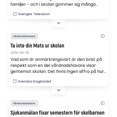
familjer - och i skolan gömmer sig många
otillåtna avgifter.
Sveriges Television
Vårdnadshavare
Ta inte din Mats ur skolan
2016-06-19
Vad som är anmärkningsvärt är den brist på
respekt som en del vårdnadshavare visar
gentemot skolan. Det finns ingen siffra på hur
vanligt det är att man åker i väg på en
Svenska Dagbladet
semesterresa trots att ledighetsansökan
avslagits, men många rektorer vittnar om att
det förekommer, skriver SvD på ledarplats.
Vårdnadshavare
Sjukanmälan fixar semestern för skolbarnen