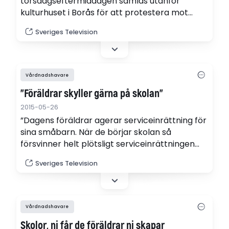
torsdagseftermiddagen samlas utanför
kulturhuset i Borås för att protestera mot
nedskärningar i skolan.
Sveriges Television
Vårdnadshavare
”Föräldrar skyller gärna på skolan”
2015-05-26
”Dagens föräldrar agerar serviceinrättning för
sina småbarn. När de börjar skolan så
försvinner helt plötsligt serviceinrättningen
och barnet ska ta eget ansvar, något den
Sveriges Television
knappt gjort förut. Inte konstigt att det blir
problem”, skriver Karin Nilsson.
Vårdnadshavare
Skolor, ni får de föräldrar ni skapar