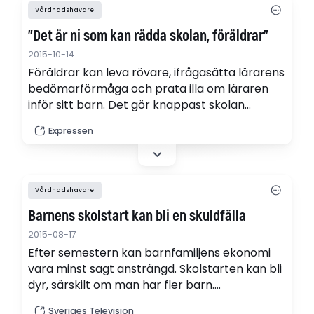
Vårdnadshavare
"Det är ni som kan rädda skolan, föräldrar"
2015-10-14
Föräldrar kan leva rövare, ifrågasätta lärarens
bedömarförmåga och prata illa om läraren
inför sitt barn. Det gör knappast skolan
bättre. För att förbättra situationen måste vi
Expressen
alla hjälpas åt, skriver rektorn Johan Kant i en
debattartikel i Expressen.
Vårdnadshavare
Barnens skolstart kan bli en skuldfälla
2015-08-17
Efter semestern kan barnfamiljens ekonomi
vara minst sagt ansträngd. Skolstarten kan bli
dyr, särskilt om man har fler barn.
Budgetrådgivare avråder från att använda
Sveriges Television