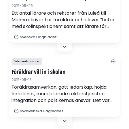
2015-05-25
Ett antal lärare och rektorer från Luleå till
Malmö skriver hur föräldrar och elever ”hotar
med skolinspektionen” samt att lärare får
samtal helger och kvällar från ”arga föräldrar”
Svenska Dagbladet
som ”kräver” omprövning av betyg,
skriver Tommy Lindström, vice ordförande
Föräldraalliansen Sverige.
Vårdnadshavare
Föräldrar vill in i skolan
2015-05-13
Föräldrasamverkan, gott ledarskap, höjda
lärarlöner, mandaterade rektorstjänster,
integration och politikernas ansvar. Det var
några av frågorna som diskuterades på
Sydsvenska Dagbladet
skoldebatten i Tegelhuset på Rosengård på
tisdagskvällen.