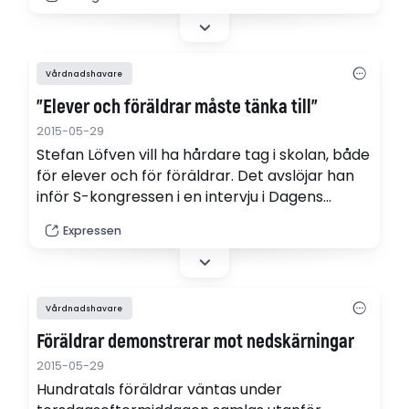
krediter för att täcka alla utgifter för skolstart
och fritidsaktiviteter.
Vårdnadshavare
"Elever och föräldrar måste tänka till"
2015-05-29
Stefan Löfven vill ha hårdare tag i skolan, både
för elever och för föräldrar. Det avslöjar han
inför S-kongressen i en intervju i Dagens
Nyheter. – Generellt sett behöver vi få upp lite
Expressen
mer disciplin och ordning, säger Löfven till DN.
Vårdnadshavare
Föräldrar demonstrerar mot nedskärningar
2015-05-29
Hundratals föräldrar väntas under