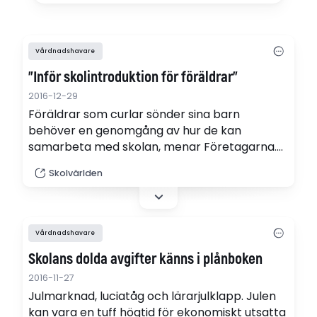
Vårdnadshavare
”Inför skolintroduktion för föräldrar”
2016-12-29
Föräldrar som curlar sönder sina barn
behöver en genomgång av hur de kan
samarbeta med skolan, menar Företagarna.
Gärna skolintro för föräldrar, men inte på de
Skolvärlden
premisserna, svarar Föräldraalliansen.
Vårdnadshavare
Skolans dolda avgifter känns i plånboken
2016-11-27
Julmarknad, luciatåg och lärarjulklapp. Julen
kan vara en tuff högtid för ekonomiskt utsatta