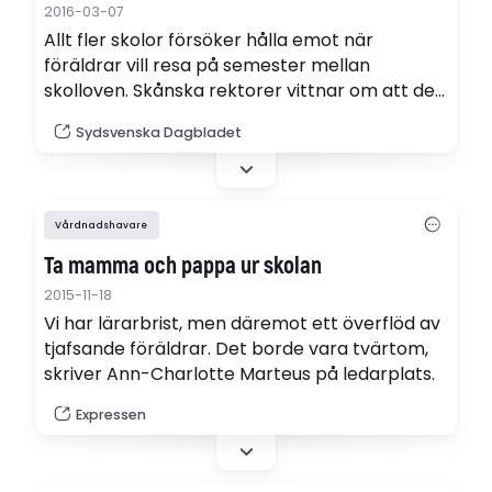
2016-03-07
Allt fler skolor försöker hålla emot när
föräldrar vill resa på semester mellan
skolloven. Skånska rektorer vittnar om att de
som får nej sjukanmäler barnen och åker
Sydsvenska Dagbladet
ändå.
Vårdnadshavare
Ta mamma och pappa ur skolan
2015-11-18
Vi har lärarbrist, men däremot ett överflöd av
tjafsande föräldrar. Det borde vara tvärtom,
skriver Ann-Charlotte Marteus på ledarplats.
Expressen