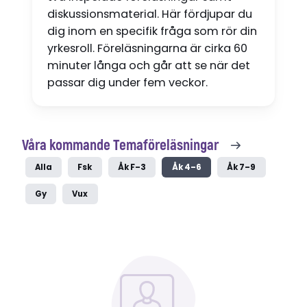
diskussionsmaterial. Här fördjupar du
dig inom en specifik fråga som rör din
yrkesroll. Föreläsningarna är cirka 60
minuter långa och går att se när det
passar dig under fem veckor.
Våra kommande Temaföreläsningar
Alla
Fsk
Åk F–3
Åk 4–6
Åk 7–9
Gy
Vux