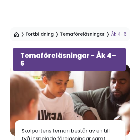
Hoppa
till
Fortbildning
Temaföreläsningar
Åk 4–6
sidinnehåll
Temaföreläsningar - Åk 4–
6
Skolportens teman består av en till
två inspelade föreläsningar samt